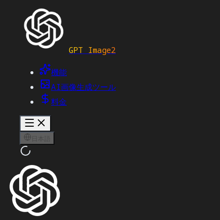
GPT Image2
機能
AI画像生成ツール
料金
日本語