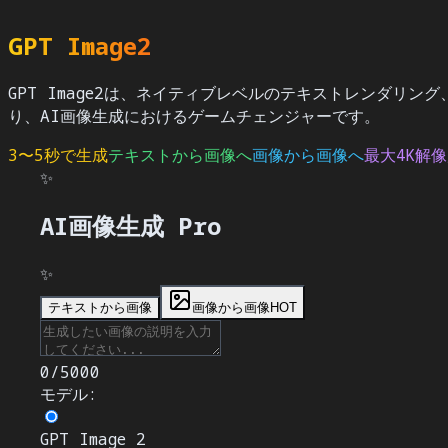
GPT Image2
GPT Image2は、ネイティブレベルのテキストレンダリン
り、AI画像生成におけるゲームチェンジャーです。
3〜5秒で生成
テキストから画像へ
画像から画像へ
最大4K解
✨
AI画像生成
Pro
✨
テキストから画像
画像から画像
HOT
0
/
5000
モデル
:
GPT Image 2