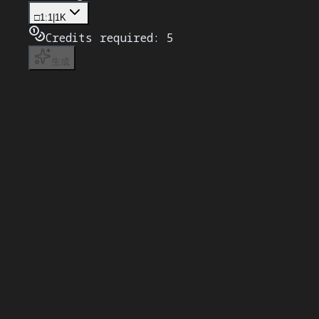
□
1:1
|
1K
Credits required:
5
生成
ネイティブレベルのテキストレンダリング — 
GPT Image2最大のブレークスルーは、圧倒的な
にレンダリングされます。これまでのAIモデルでは到底